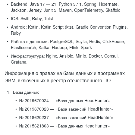
Backend:
Java 17 — 21, Python 3.11, Spring, Hibernate,
Jackson, Jersey, Junit 5, Maven, OpenTelemetry, Skaffold
IOS:
Swift, Ruby, Tuist
Android:
Kotlin, Kotlin Script (kts), Gradle Convention Plugins,
Ruby
Работа с данными:
PostgreSQL, Scylla, Redis, ClickHouse,
Elasticsearch, Kafka, Hadoop, Flink, Spark
Инфраструктура:
Nginx, Ansible, MinIo, Docker, Consul,
Grafana
Информация о правах на базы данных и программах
ЭВМ, включенных в реестр отечественного ПО
Базы данных
№ 2019670024 — «База данных HeadHunter»
№ 2019670023 — «База вакансий HeadHunter»
№ 2018620237 — «База вакансий HeadHunter»
№ 2015621803 — «База данных HeadHunter»