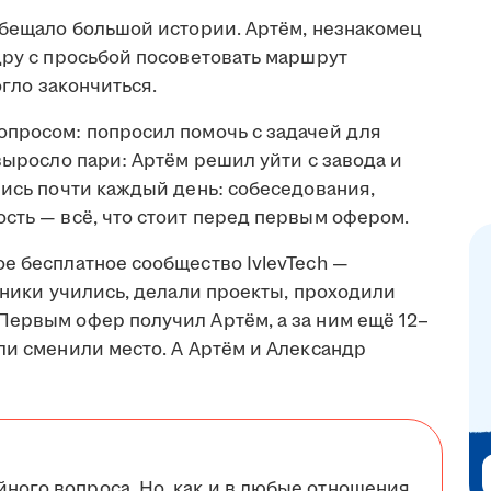
обещало большой истории. Артём, незнакомец
дру с просьбой посоветовать маршрут
огло закончиться.
опросом: попросил помочь с задачей для
 выросло пари: Артём решил уйти с завода и
лись почти каждый день: собеседования,
сть — всё, что стоит перед первым офером.
е бесплатное сообщество IvlevTech —
стники учились, делали проекты, проходили
Первым офер получил Артём, а за ним ещё 12–
ли сменили место. А Артём и Александр
йного вопроса. Но, как и в любые отношения,