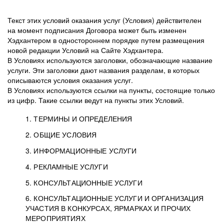
Текст этих условий оказания услуг (Условия) действителен
на момент подписания Договора может быть изменен
Хэдхантером в одностороннем порядке путем размещения
новой редакции Условий на Сайте Хэдхантера.
В Условиях используются заголовки, обозначающие название
услуги. Эти заголовки дают названия разделам, в которых
описываются условия оказания услуг.
В Условиях используются ссылки на пункты, состоящие только
из цифр. Такие ссылки ведут на пункты этих Условий.
1. ТЕРМИНЫ И ОПРЕДЕЛЕНИЯ
2. ОБЩИЕ УСЛОВИЯ
3. ИНФОРМАЦИОННЫЕ УСЛУГИ
1.1. Хэдхантер, или
Хэдхантер, ООО
4. РЕКЛАМНЫЕ УСЛУГИ
HeadHunter, или
«Хэдхантер», ИНН
2.1. Типы и статусы регистрации
5. КОНСУЛЬТАЦИОННЫЕ УСЛУГИ
Исполнитель
7718620740, адрес:
Типы регистрации
3.1. Предоставление доступа к базе данных
2.2. Активация услуг
6. КОНСУЛЬТАЦИОННЫЕ УСЛУГИ И ОРГАНИЗАЦИЯ
125047, г. Москва,
резюме с предложениями Соискателей
Описание и активация
УЧАСТИЯ В КОНКУРСАХ, ЯРМАРКАХ И ПРОЧИХ
2.1.1. Заказчику может быть присвоен один
4.0. Общие условия оказания рекламных услуг
внутригородская
о трудоустройстве с возможностью просмотра
МЕРОПРИЯТИЯХ
из Типов регистраций.
территория
4.0.1. Хэдхантер оказывает Заказчику услугу