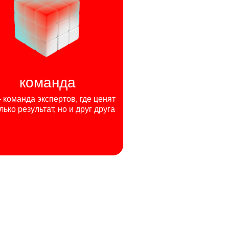
команда
команда экспертов, где ценят
лько результат, но и друг друга