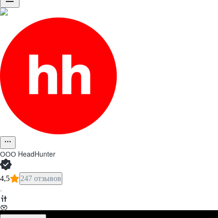
ООО
HeadHunter
4,5
247 отзывов
·