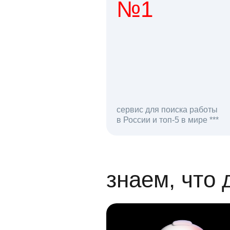
№1
1 мл
сервис для поиска работы
в России и топ-5 в мире ***
откликов на вак
знаем, что 