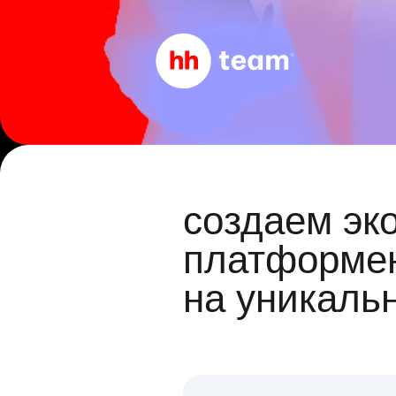
создаем эк
платформен
на уникаль