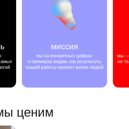
ть
миссия
ы
мы на конкретных цифрах
мы — 
самых
и примерах видим, как результаты
не то
логий
нашей работы меняют жизни людей
 мы ценим