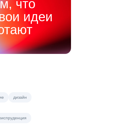
м, что
твои идеи
отают
ие
дизайн
риспруденция