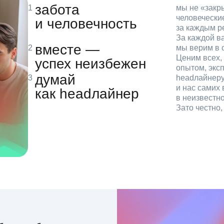
забота
мы не «зак
человечески
и человечность
за каждым р
За каждой в
вместе —
мы верим в с
Ценим всех, 
успех неизбежен
опытом, эксп
думай
headлайнеру
и нас самих 
как headлайнер
в неизвестн
Зато честно