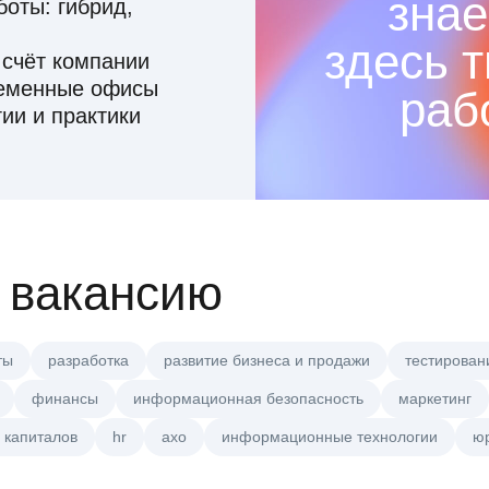
знае
оты: гибрид,
здесь 
 счёт компании
ременные офисы
раб
ии и практики
 вакансию
ты
разработка
развитие бизнеса и продажи
тестирован
финансы
информационная безопасность
маркетинг
 капиталов
hr
axo
информационные технологии
ю