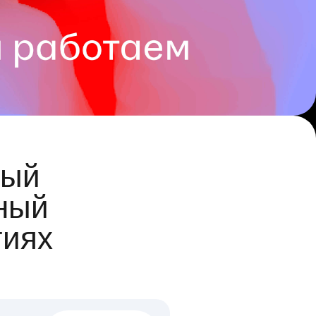
ый
ный
гиях