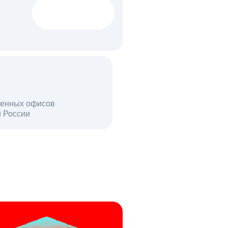
1522 тыс
вакансий
18 млн
енных офисов
й России
пользователей в день