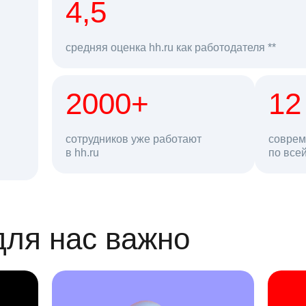
рд
4,5
средняя оценка hh.ru как работодателя **
2000+
68 млн
12
сотрудников уже работают
соврем
в hh.ru
резюме в базе
по все
ансии
для нас важно