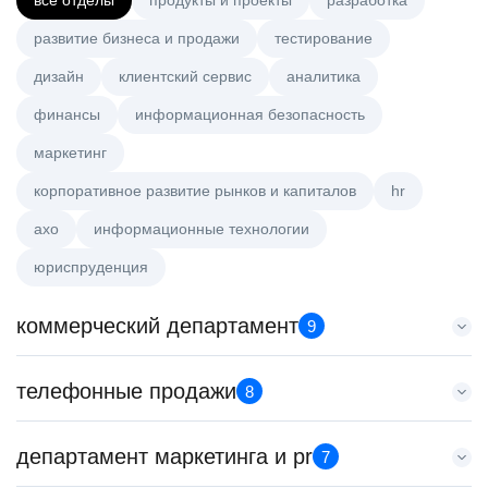
все отделы
продукты и проекты
разработка
развитие бизнеса и продажи
тестирование
дизайн
клиентский сервис
аналитика
финансы
информационная безопасность
маркетинг
корпоративное развитие рынков и капиталов
hr
axo
информационные технологии
юриспруденция
коммерческий департамент
9
Key Account Manager (EdTech)
телефонные продажи
8
HeadHunter::Коммерческий департамент
4 авг. 2026
Менеджер по продажам в сегменте среднего и крупного
департамент маркетинга и pr
150000 ₽
7
бизнеса
Нижний Новгород