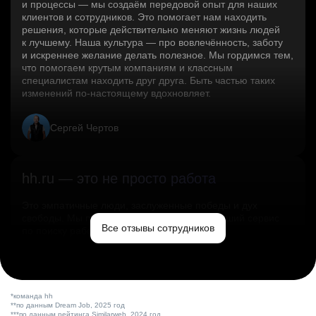
и процессы — мы создаём передовой опыт для наших
клиентов и сотрудников. Это помогает нам находить
решения, которые действительно меняют жизнь людей
к лучшему. Наша культура — про вовлечённость, заботу
и искреннее желание делать полезное. Мы гордимся тем,
что помогаем крутым компаниям и классным
специалистам находить друг друга. Быть частью таких
изменений по‑настоящему вдохновляет.
Сергей Чертов
hh.ru — это не просто работа
Это эмпатичные люди, заслуженные победы и дух
свободы. Мы помогаем миру и создаём лучший сервис
Все отзывы сотрудников
по поиску работы в стране.
Ольга Емельянова
*команда hh
**по данным Dream Job, 2025 год
***по данным рейтинга Similarweb, 2024 год