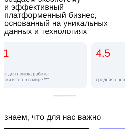
и эффективный
платформенный бизнес,
основанный на уникальных
данных и технологиях
4,5
20
сотруд
средняя оценка hh.ru как работодателя **
в hh.ru
знаем, что для нас важно