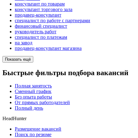
консультант по товарам
консультант торгового зала
продавец-консультант
специалист по работе с партнерами
финансовый специалист
руководитель работ
специалист по платежам
на завод
продавец-консультант магазина
Показать ещё
Быстрые фильтры подбора вакансий
Полная занятость
Сменный график
Без опыта работы
От прямых работодателей
Полный день
HeadHunter
Размещение вакансий
Поиск по резюме